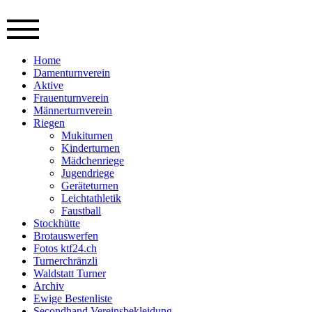
Home
Damenturnverein
Aktive
Frauenturnverein
Männerturnverein
Riegen
Mukiturnen
Kinderturnen
Mädchenriege
Jugendriege
Geräteturnen
Leichtathletik
Faustball
Stockhütte
Brotauswerfen
Fotos ktf24.ch
Turnerchränzli
Waldstatt Turner
Archiv
Ewige Bestenliste
Secondhand Vereinsbekleidung